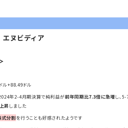
】エヌビディア
＞
9ドル+88.49ドル
024年2-4月期決算で純利益が
前年同期比7.3倍に急増
し、5
上昇
しました
株式分割
を行うことも好感されたようです