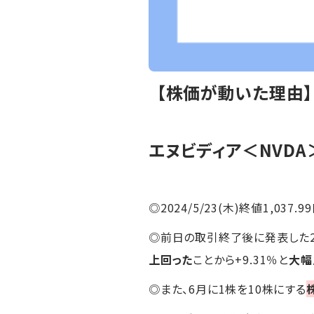
【株価が動いた理由
エヌビディア＜NVDA
◎2024/5/23(木)終値1,037.9
◎前日の取引終了後に発表した2
上回った
ことから+9.31％と
大幅
◎また、6月に1株を10株にする