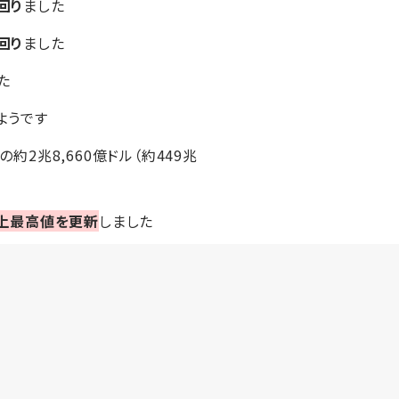
回り
ました
回り
ました
た
ようです
約2兆8,660億ドル（約449兆
上最高値を更新
しました