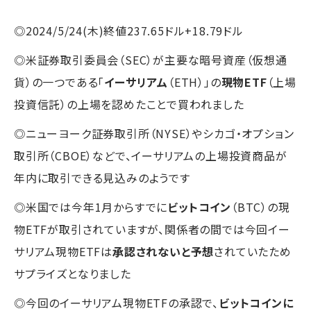
◎2024/5/24(木)終値237.65ドル+18.79ドル
◎米証券取引委員会（SEC）が主要な暗号資産（仮想通
貨）の一つである「
イーサリアム
（ETH）」の
現物ETF
（上場
投資信託）の上場を認めたことで買われました
◎ニューヨーク証券取引所（NYSE）やシカゴ・オプション
取引所（CBOE）などで、イーサリアムの上場投資商品が
年内に取引できる見込みのようです
◎米国では今年1月からすでに
ビットコイン
（BTC）の現
物ETFが取引されていますが、関係者の間では今回イー
サリアム現物ETFは
承認されないと予想
されていたため
サプライズとなりました
◎今回のイーサリアム現物ETFの承認で、
ビットコインに