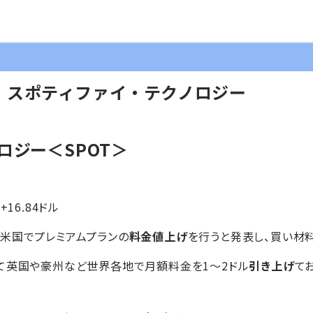
】スポティファイ・テクノロジー
ロジー＜SPOT＞
+16.84ドル
米国でプレミアムプランの
料金値上げ
を行うと発表し、買い材
て英国や豪州など世界各地で月額料金を1～2ドル
引き上げ
て