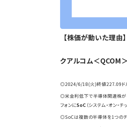
【株価が動いた理由
クアルコム＜QCOM
◎2024/6/18(火)終値227.09ド
◎米金利低下で半導体関連株が
フォンに
SoC
（システム・オン・チ
◎SoCは複数の半導体を1つの