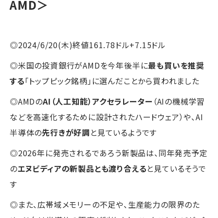
AMD＞
◎2024/6/20(木)終値161.78ドル+7.15ドル
◎米国の投資銀行がAMDを今年後半に
最も買いを推奨
する
「トップピック銘柄」に選んだことから買われました
◎AMDの
AI（人工知能）アクセラレーター
（AIの機械学習
などを高速化するために設計されたハードウェア）や、AI
半導体の
先行きが好調
と見ているようです
◎2026年に発売されるであろう新製品は、同年発売予定
の
エヌビディアの新製品とも渡り合える
と見ているそうで
す
◎また、広帯域メモリーの不足や、生産能力の限界のた