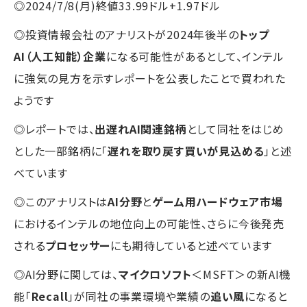
◎2024/7/8(月)終値33.99ドル+1.97ドル
◎投資情報会社のアナリストが2024年後半の
トップ
AI（人工知能）企業
になる可能性があるとして、インテル
に強気の見方を示すレポートを公表したことで買われた
ようです
◎レポートでは、
出遅れAI関連銘柄
として同社をはじめ
とした一部銘柄に「
遅れを取り戻す買いが見込める
」と述
べています
◎このアナリストは
AI分野
と
ゲーム用ハードウェア市場
におけるインテルの地位向上の可能性、さらに今後発売
される
プロセッサー
にも期待していると述べています
◎AI分野に関しては、
マイクロソフト
＜MSFT＞の新AI機
能「
Recall
」が同社の事業環境や業績の
追い風
になると