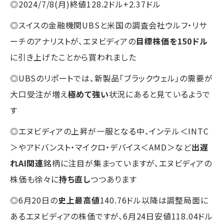
◎2024/7/8(月)終値128.2ドル+2.37ドル
◎スイスの金融機関UBSと米国の調査会社ウルフ・リサ
ーチのアナリストが、エヌビディアの
目標株価を150ドル
に引き上げたことから買われました
◎UBSのリポートでは、新製品「ブラックウェル」の需要が
大口受注が増え
極めて強い
状況にあると見ているようで
す
◎エヌビディアの上昇が一服となる中、インテル＜INTC
＞やアドバンスト・マイクロ・デバイス＜AMD＞など
出遅
れAI関連
銘柄に注目が集まっていますが、エヌビディアの
株価も徐々に
持ち直し
つつあります
◎6月20日の
史上最高値
140.76ドル以降は調整局面に
あるエヌビディアの株価ですが、6月24日安値118.04ドル