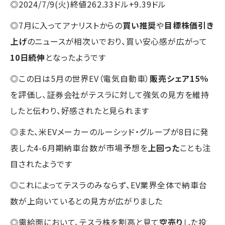
◎2024/7/9(火)終値262.33ドル+9.39ドル
◎7月に入ってアナリストからの
買い推奨
や
目標株価引き
上げ
のニュースが相次いでおり、買い安心感が広がって
10日続伸
となったようです
◎この日は5月の世界EV（電気自動車）
販売シェア15％
を評価し、証券会社がテスラに対して強気の見方を維持
したと伝わり、好感されたと見られます
◎また、米EVメーカーのルーシッド・グループが8日に発
表した4-6月期納車台数が市場予想を
上回った
ことも注
目されたようです
◎これによってテスラのみならず、EV業界全体で納車台
数が上向いているとの見方が広がりました
◎需給面において、テスラ株を割高と見て
空売り
した投