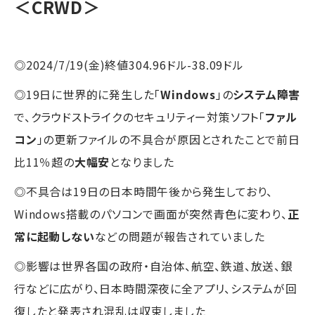
＜CRWD＞
◎2024/7/19(金)終値304.96ドル-38.09ドル
◎19日に世界的に発生した「
Windows
」の
システム障害
で、クラウドストライクのセキュリティー対策ソフト「
ファル
コン
」の更新ファイルの不具合が原因とされたことで前日
比11％超の
大幅安
となりました
◎不具合は19日の日本時間午後から発生しており、
Windows搭載のパソコンで画面が突然青色に変わり、
正
常に起動しない
などの問題が報告されていました
◎影響は世界各国の政府・自治体、航空、鉄道、放送、銀
行などに広がり、日本時間深夜に全アプリ、システムが回
復したと発表され混乱は収束しました