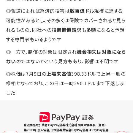
◎報道によれば経済的損害は
数百億ドル
規模に達する
可能性があるとし、その多くは保険でカバーされると見ら
れるものの、同社への
損賠賠償請求
も
多額
になると予想
する専門家もいるようです
◎一方で、賠償の対象は限定され
機会損失は対象になら
ない
のではないかという見方もあり、影響は不明です
◎株価は7月9日の
上場来高値
398.33ドルで上昇一服の
様相となっており、この日は一時290.1ドルまで下落しま
した
金融商品取引業者 PayPay証券株式会社 関東財務局長（金商）
第2883号 加入協会/日本証券業協会PayPay証券はPayPay証券