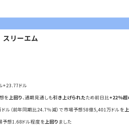
】スリーエム
ル+23.77ドル
予想を
上回り
、通期見通しも
引き上げられた
ため前日比
+22％
万ドル（前年同期比24.7％減）で市場予想58億5,401万ドルを
上
場予想1.68ドル程度を
上回り
ました