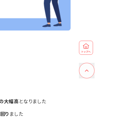
超の大幅高
となりました
回り
ました