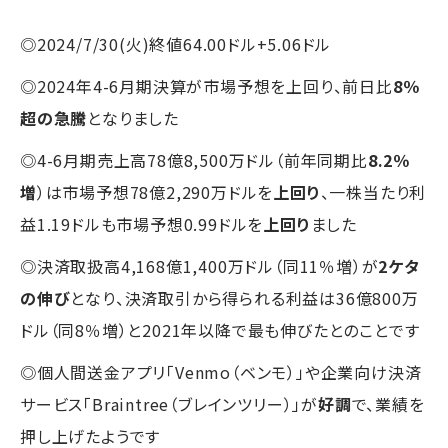
◎2024/7/30(火)終値64.00ドル+5.06ドル
◎2024年4-6月期決算が市場予想を上回り、前日比
8％
超の急騰
となりました
◎4-6月期売上高78億8,500万ドル（前年同期比
8.2％
増
）は市場予想78億2,290万ドルを
上回り
、一株当たり利
益1.19ドルも市場予想0.99ドルを
上回り
ました
◎決済取扱高4,168億1,400万ドル（同11％増）が
2ケタ
の伸び
となり、決済取引から得られる利益は36億800万
ドル（同8％増）と2021年以降で最も伸びたとのことです
◎個人間送金アプリ「Venmo（ベンモ）」や企業向け決済
サービス「Braintree（ブレインツリー）」が
好調
で、業績を
押し上げたようです