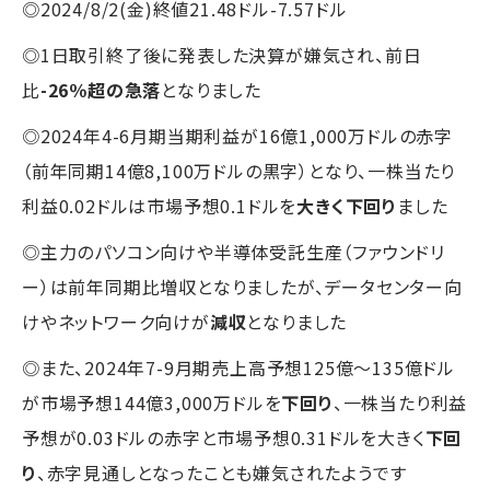
◎2024/8/2(金)終値21.48ドル-7.57ドル
◎1日取引終了後に発表した決算が嫌気され、前日
比
-26％超の急落
となりました
◎2024年4-6月期当期利益が16億1,000万ドルの赤字
（前年同期14億8,100万ドルの黒字）となり、一株当たり
利益0.02ドルは市場予想0.1ドルを
大きく下回り
ました
◎主力のパソコン向けや半導体受託生産（ファウンドリ
ー）は前年同期比増収となりましたが、データセンター向
けやネットワーク向けが
減収
となりました
◎また、2024年7-9月期売上高予想125億～135億ドル
が市場予想144億3,000万ドルを
下回り
、一株当たり利益
予想が0.03ドルの赤字と市場予想0.31ドルを大きく
下回
り
、赤字見通しとなったことも嫌気されたようです