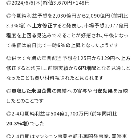
◎2024/6/6(木)終値3,670円+148円
◎今期純利益予想を2,030億円から2,090億円（前期比
3.3％増）へ
上方修正
すると発表し、市場予想2,077億円
程度を
上回る
見込みであることが好感され、午後になっ
て株価は前日比で一時
6％の上昇
となったようです
◎併せて今期の年間配当予想を125円から129円へ
上方
修正
すると発表し、前期実績から
6円増配
となる見通しと
なったことも買い材料視されたと見られます
◎
買収した米国企業
の業績への寄与や
円安効果
を反映
したとのことです
◎2-4月期純利益は504億2,700万円（前年同期比
20.3％増
）でした
◎2-4月期はマンション事業や都市再開発事業、国際事