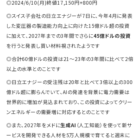
◎2024/6/10(月)終値17,150円+800円
◎スイス子会社の日立エナジーが7日に、今年4月に発表
した変圧器の製造能力向上に向けた15億ドル超の投資
に加えて、2027年までの3年間でさらに
45億ドルの投資
を行うと発表し買い材料視されたようです
◎合計60億ドルの投資は21～23年の3年間に比べて2倍
以上の水準とのことです
◎日立エナジーの受注残は20年と比べて3倍以上の300
億ドル超に膨らんでいて、AIの発達を背景に電力需要は
世界的に増加が見込まれており、この投資によってクリー
ンエネルギーの需要増に対応するとのことです
◎また、2027年をメドに
生成AI
（人工知能）を使って新サ
ービスを開発できる人材を5万人規模で育てると週末に