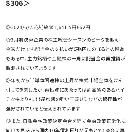
8306＞
◎2024/6/25(火)終値1,641.5円+62円
◎3月期決算企業の株主総会シーズンのピークを迎え、
今週だけでも配当金の支払いが
5兆円
にのぼるとの報道
もある中、主力銘柄や金融株の一角に
配当金の再投資
が
観測されているようです
◎年初から半導体関連株の上昇が株式市場全体をけん
引してきましたが、再投資にあたっては割高感のあるハイ
テク株よりも、
出遅れ感
の強い三菱UFJなどの
銀行株
が
選好されていると伝えられています
◎また、日銀金融政策決定会合を経て金融政策正常化に
向けた思惑から
国内10年債利回り
が足もとで
1％台
に再