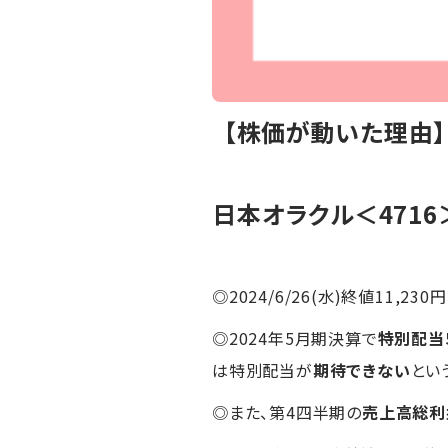
【株価が動いた理由
日本オラクル＜4716
◎2024/6/26(水)終値11,230円
◎2024年5月期決算で
特別配当
は特別配当が
期待できない
とい
◎また、第4四半期の
売上高総利