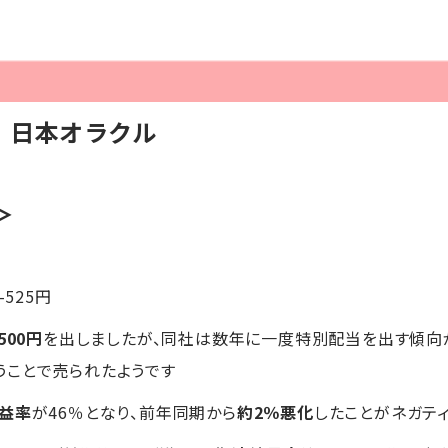
】日本オラクル
＞
-525円
500円
を出しましたが、同社は数年に一度特別配当を出す傾向
うことで売られたようです
益率
が46％となり、前年同期から
約2％悪化
したことがネガテ