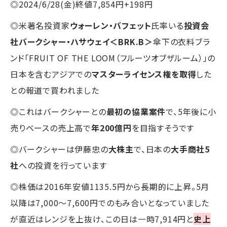
◎2024/6/28(金)終値7,854円+198円
◎米著名投資家
ウォーレン・バフェット
氏率いる
投資会
社バークシャー・ハサウェイ＜BRK.B＞
傘下の衣料ブラ
ンド「FRUIT OF THE LOOM（フルーツオブザルーム）」の
日本を含むアジアでの
マスターライセンス権を取得
した
との報道で買われました
◎これはバークシャーとの
最初の協業案件
で、5年後に小
売りベースの売上高で
年200億円
を目指すそうです
◎バークシャーは伊藤忠の
大株主
で、日本の
大手商社5
社
への投資を行っています
◎株価は2016年安値1135.5円から長期的に上昇。5月
以降は7,000～7,600円でのもみ合いとなっていました
が直近はレンジを上抜け、この日は一時7,914円と
史上