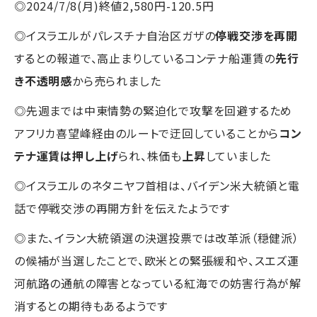
◎2024/7/8(月)終値2,580円-120.5円
◎イスラエルがパレスチナ自治区ガザの
停戦交渉を再開
するとの報道で、高止まりしているコンテナ船運賃の
先行
き不透明感
から売られました
◎先週までは中東情勢の緊迫化で攻撃を回避するため
アフリカ喜望峰経由のルートで迂回していることから
コン
テナ運賃は押し上げ
られ、株価も
上昇
していました
◎イスラエルのネタニヤフ首相は、バイデン米大統領と電
話で停戦交渉の再開方針を伝えたようです
◎また、イラン大統領選の決選投票では改革派（穏健派）
の候補が当選したことで、欧米との緊張緩和や、スエズ運
河航路の通航の障害となっている紅海での妨害行為が解
消するとの期待もあるようです