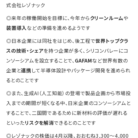
式会社レゾナック
◎来年の稼働開始を目標に、今年から
クリーンルーム
や
装置導入
などの準備を進めるようです
◎日本企業には同社をはじめ、後工程で
世界トップクラ
スの技術・シェア
を持つ企業が多く、シリコンバレーにコ
ンソーシアムを設立することで、
GAFAM
など世界有数の
企業と
連携
して半導体設計やパッケージ開発を進められ
るとのことです
◎また、生成AI（人工知能）の登場で製品企画から市場投
入までの期間が短くなる中、日米企業のコンソーシアムと
することで、二国間であるために新材料の評価が遅れる
といった
リスクを解消
できるとのことです
◎レゾナックの株価は4月以降、おおむね3,300～4,000