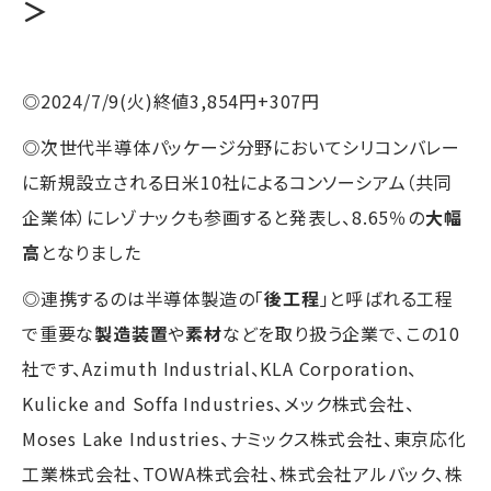
＞
◎2024/7/9(火)終値3,854円+307円
◎次世代半導体パッケージ分野においてシリコンバレー
に新規設立される日米10社によるコンソーシアム（共同
企業体）にレゾナックも参画すると発表し、8.65％の
大幅
高
となりました
◎連携するのは半導体製造の｢
後工程
｣と呼ばれる工程
で重要な
製造装置
や
素材
などを取り扱う企業で、この10
社です、Azimuth Industrial、KLA Corporation、
Kulicke and Soffa Industries、メック株式会社、
Moses Lake Industries、ナミックス株式会社、東京応化
工業株式会社、TOWA株式会社、株式会社アルバック、株