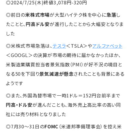
◎2024/7/25(木)終値3,078円-320円
◎前日の
米株式市場
が大型ハイテク株を中心に
急落
し
たことと、
円高ドル安
が進行したことから大幅安となりま
した
◎米株式市場急落は、
テスラ
＜TSLA＞や
アルファベット
＜GOOGL＞の決算が市場の期待に届かなかったほか、
米製造業購買担当者景気指数（PMI）が好不況の境目と
なる50を下回り
景気減速が懸念
されたことも背景にある
ようです
◎また、外国為替市場で一時1ドル＝152円台前半まで
円高・ドル安
が進んだことも、海外売上高比率の高い同
社には売り材料となりました
◎7月30～31日の
FOMC
（米連邦準備理事会）を控え米