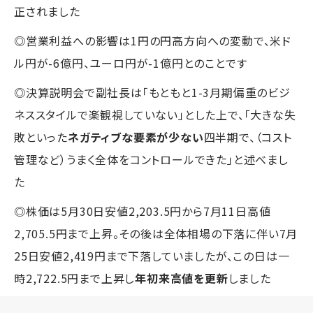
正されました
◎営業利益への影響は1円の円高方向への変動で、米ド
ル円が-6億円、ユーロ円が-1億円とのことです
◎決算説明会で副社長は「もともと1-3月期偏重のビジ
ネススタイルで楽観視していない」とした上で、「大きな失
敗といった
ネガティブな要素が少ない
四半期で、（コスト
管理など）うまく全体をコントロールできた」と述べまし
た
◎株価は5月30日安値2,203.5円から7月11日高値
2,705.5円まで上昇。その後は全体相場の下落に伴い7月
25日安値2,419円まで下落していましたが、この日は一
時2,722.5円まで上昇し
年初来高値を更新
しました