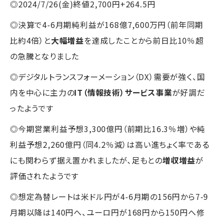
◎2024/7/26(金)終値2,700円+264.5円
◎決算で4-6月期純利益が168億7,600万円（前年同期
比約4倍）と
大幅増益
を達成したことから前日比10％超
の急騰となりました
◎デジタルトランスフォーメーション（DX）需要が強く、国
内を中心に主力の
IT（情報技術）サービス事業
が好調だ
ったようです
◎今期営業利益予想3,300億円（前期比16.3％増）や純
利益予想2,260億円（同4.2％減）は高い進ちょく率である
にも関わらず据え置かれましたが、足もとの
増収増益
が
評価されたようです
◎想定為替レートは米ドル円が4-6月期の156円から7-9
月期以降は140円へ、ユーロ円が168円から150円へ修