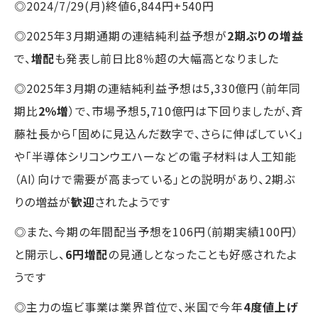
◎2024/7/29(月)終値6,844円+540円
◎2025年3月期通期の連結純利益予想が
2期ぶりの増益
で、
増配
も発表し前日比8％超の大幅高となりました
◎2025年3月期の連結純利益予想は5,330億円（前年同
期比
2％増
）で、市場予想5,710億円は下回りましたが、斉
藤社長から「固めに見込んだ数字で、さらに伸ばしていく」
や「半導体シリコンウエハーなどの電子材料は人工知能
（AI）向けで需要が高まっている」との説明があり、2期ぶ
りの増益が
歓迎
されたようです
◎また、今期の年間配当予想を106円（前期実績100円）
と開示し、
6円増配
の見通しとなったことも好感されたよ
うです
◎主力の塩ビ事業は業界首位で、米国で今年
4度値上げ