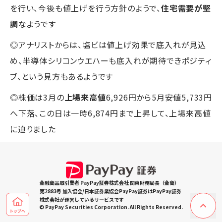
を行い、今後も値上げを行う方針のようで、
住宅需要が堅
調
なようです
◎アナリストからは、塩ビは値上げ効果で底入れが見込
め、半導体シリコンウエハーも底入れが期待できポジティ
ブ、という見方もあるようです
◎株価は3月の
上場来高値
6,926円から5月安値5,733円
へ下落、この日は一時6,874円まで上昇して、上場来高値
に迫りました
金融商品取引業者 PayPay証券株式会社 関東財務局長（金商）
第2883号 加入協会/日本証券業協会PayPay証券はPayPay証券
株式会社が運営しているサービスです
© PayPay Securities Corporation. All Rights Reserved.