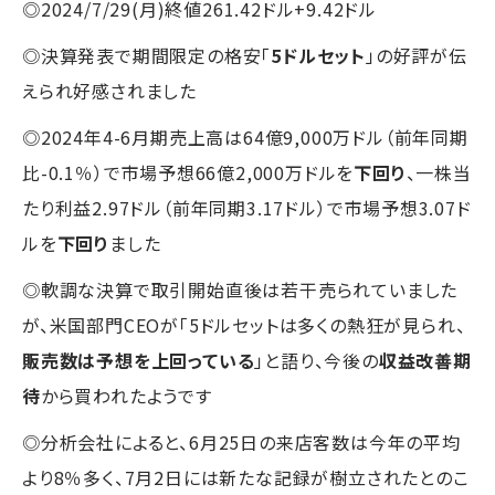
◎2024/7/29(月)終値261.42ドル+9.42ドル
◎決算発表で期間限定の格安「
5ドルセット
」の好評が伝
えられ好感されました
◎2024年4-6月期売上高は64億9,000万ドル（前年同期
比-0.1％）で市場予想66億2,000万ドルを
下回り
、一株当
たり利益2.97ドル（前年同期3.17ドル）で市場予想3.07ド
ルを
下回り
ました
◎軟調な決算で取引開始直後は若干売られていました
が、米国部門CEOが「5ドルセットは多くの熱狂が見られ、
販売数は予想を上回っている
」と語り、今後の
収益改善期
待
から買われたようです
◎分析会社によると、6月25日の来店客数は今年の平均
より8％多く、7月2日には新たな記録が樹立されたとのこ