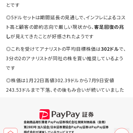
とです
◎5ドルセットは期間延長の見通しで、インフレによるコス
ト高と顧客の節約志向で厳しい現状から、
客足回復の兆
し
が見えてきたことが好感されたようです
◎これを受けてアナリストの平均目標株価は
302ドル
で、
3分の2のアナリストが同社の株を買い推奨しているよう
です
◎株価は1月22日高値302.39ドルから7月9日安値
243.53ドルまで下落、その後もみ合いが続いていました
金融商品取引業者 PayPay証券株式会社 関東財務局長（金商）
第2883号 加入協会/日本証券業協会PayPay証券はPayPay証券
株式会社が運営しているサービスです