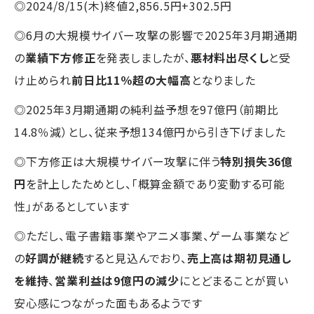
◎2024/8/15(木)終値2,856.5円+302.5円
◎6月の大規模サイバー攻撃の影響で2025年3月期通期
の
業績下方修正
を発表しましたが、
悪材料出尽くし
と受
け止められ
前日比11％超の大幅高
となりました
◎2025年3月期通期の純利益予想を97億円（前期比
14.8％減）とし、従来予想134億円から引き下げました
◎下方修正は大規模サイバー攻撃に伴う
特別損失36億
円
を計上したためとし、「概算金額であり変動する可能
性」があるとしています
◎ただし、電子書籍事業やアニメ事業、ゲーム事業など
の
好調が継続
すると⾒込んでおり、
売上⾼は期初⾒通し
を維持
、
営業利益は9億円の減少
にとどまることが買い
安心感につながった面もあるようです