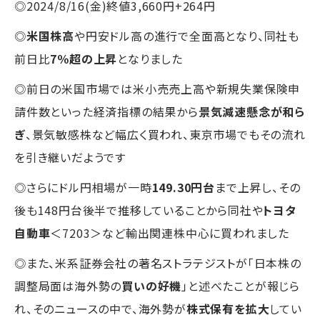
◎2024/8/16(金)終値3,660円+264円
◎
米国株高
や円安ドル高の進行で全面高となり、同社も
前日比
7％超の上昇
となりました
◎前日の米国市場では米小売売上高や新規失業保険申
請件数といった経済指標の結果から
景気減速懸念が和ら
ぎ
、景気敏感株など幅広く買われ、東京市場でもその流れ
を引き継いだようです
◎さらにドル円相場が一時
149.30円台
まで上昇し、その
後も148円台後半で推移していることから同社や
トヨタ
自動車
＜7203＞など輸出関連株中心に買われました
◎また、米系証券会社の著名ストラテジストが「日本株の
調整局面は海外勢の
買いの好機
」と述べたことが報じら
れ、そのニュースの中で、海外勢が
株式保有を拡大
してい