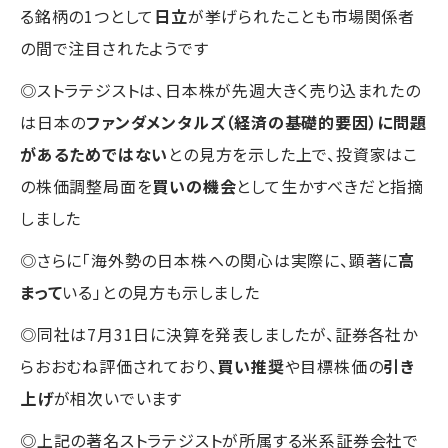
る銘柄の1つとして
日立
が挙げられたことも市場関係者
の間で注目されたようです
◎ストラテジストは、日本株が先週大きく売り込まれたの
は日本の
ファンダメンタルズ（経済の基礎的要因）に問題
があるためではない
との見方を示した上で、投資家はこ
の株価調整局面を
買いの機会
として生かすべきだと指摘
しました
◎さらに「海外勢の日本株への関心は実際に、顕著に
高
まって
いる」との見方も示しました
◎同社は7月31日に決算を発表しましたが、証券各社か
らおおむね評価されており、
買い推奨
や目標株価の
引き
上げ
が相次いでいます
◎上記の著名ストラテジストが所属する米系証券会社で