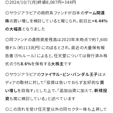
◎2024/10/7(月)終値8,087円+344円
◎サウジアラビアの政府系ファンドが日本の
ゲーム関連
株
の買い増しを検討していると報じられ、前日比
+4.44％
の大幅高
となりました
◎同ファンドの運用資産残高は2023年末時点で約7,600
億ドル（約113兆円）にのぼるとされ、直近の大量保有報
告書（5％ルール）によると、任天堂については発行済み株
式のうち
8.6％
を保有する
大株主
です
◎サウジアラビアの
ファイサル・ビン・バンダル王子
はメ
ディアの取材に対して「投資は急いでおらず友好的な
買
い増し
を目指す」とした上で、「追加出資に加えて、
新規投
資
も常に検討している」と述べています
◎この流れを受け任天堂以外の同セクター株も上昇して