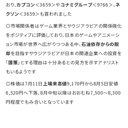
おり、
カプコン
＜3659＞や
コナミグループ
＜9766＞、
ネ
クソン
＜3659＞も買われました
◎市場関係者はゲーム業界とサウジアラビアの関係強化
をポジティブに評価しており、日本のゲームやアニメーシ
ョン市場が世界へ広がりつつある中、
石油依存からの脱
却
を目指すサウジアラビアが日本の関連企業への投資を
「
国策
」とする理由は十分あるとの見方を示すアナリスト
もいるようです
◎株価は7月11日
上場来高値
9,170円から8月5日安値
6,520円へ下落、8月中旬以降はおおむね7,500～8,300
円程度でもみ合いとなっています