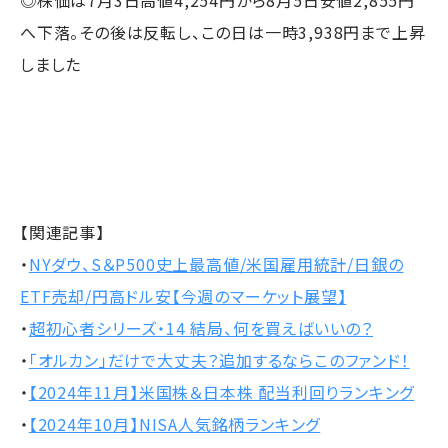
へ下落。その後は反転し、この日は一時3,938円まで上昇
しました
【関連記事】
・
NYダウ、S＆P500史上最高値/米国雇用統計/日銀の
ETF売却/円高ドル安【今週のマーケット展望】
・
超初心者シリーズ・14 結局、何を買えばいいの？
・
「オルカン」だけで大丈夫？追加するならこのファンド！
・
【2024年11月】米国株＆日本株 配当利回りランキング
・
【2024年10月】NISA人気銘柄ランキング