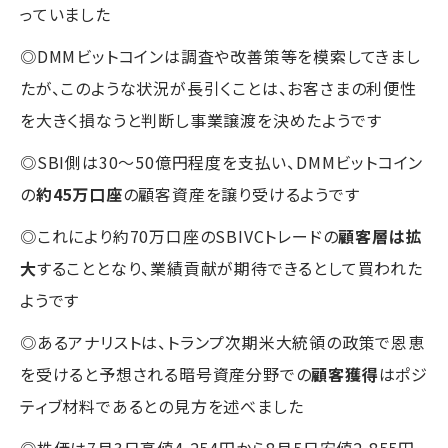
っていました
◎DMMビットコインは調査や改善策等を模索してきまし
たが、このような状況が長引くことは、お客さまの利便性
を大きく損なうと判断し事業譲渡を決めたようです
◎SBI側は30～50億円程度を支払い、DMMビットコイン
の
約45万口座
の顧客資産を譲り受けるようです
◎これにより約70万口座のSBIVCトレードの
顧客層は拡
大
することとなり、業績貢献が期待できるとして買われた
ようです
◎あるアナリストは、トランプ次期米大統領の政策で恩恵
を受けると予想される暗号資産分野での
顧客獲得
はポジ
ティブ材料であるとの見方を述べました
◎株価は7月3日高値4,254円から8月5日安値2,855円