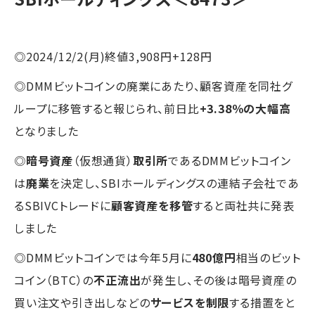
◎2024/12/2(月)終値3,908円+128円
◎DMMビットコインの廃業にあたり、顧客資産を同社グ
ループに移管すると報じられ、前日比
+3.38％の大幅高
となりました
◎
暗号資産
（仮想通貨）
取引所
であるDMMビットコイン
は
廃業
を決定し、SBIホールディングスの連結子会社であ
るSBIVCトレードに
顧客資産を移管
すると両社共に発表
しました
◎DMMビットコインでは今年5月に
480億円
相当のビット
コイン（BTC）の
不正流出
が発生し、その後は暗号資産の
買い注文や引き出しなどの
サービスを制限
する措置をと