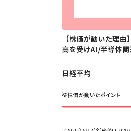
【株価が動いた理由】
高を受けAI/半導体
日経平均
💡株価が動いたポイント
✅2026/06/12(金)終値66,020.