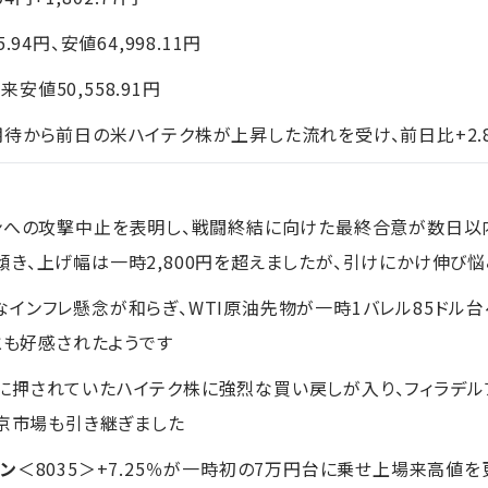
5.94円、安値64,998.11円
来安値50,558.91円
待から前日の米ハイテク株が上昇した流れを受け、前日比+2.
ランへの攻撃中止を表明し、戦闘終結に向けた最終合意が数日以
き、上げ幅は一時2,800円を超えましたが、引けにかけ伸び
インフレ懸念が和らぎ、WTI原油先物が一時1バレル85ドル台
とも好感されたようです
押されていたハイテク株に強烈な買い戻しが入り、フィラデルフ
東京市場も引き継ぎました
ロン
＜8035＞+7.25％が一時初の7万円台に乗せ上場来高値を