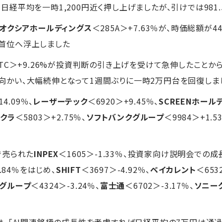
柄で日経平均を一時1,200円近く押し上げましたが、引けでは981
オクシアホールディングス
＜285A＞+7.63％が、時価総額が
国内首位へ浮上しました
NTC＞+9.26%が投資判断の引き上げを受けて急伸したことか
いが向かい、大幅続伸となって1週間ぶりに一時2万円台を回復しま
14.09％、
レーザーテック
＜6920＞+9.45％、
SCREENホール
クラ
＜5803＞+2.75％、
ソフトバンクグループ
＜9984＞+1
で売られた
INPEX
＜1605＞-1.33％、投資家向け説明会で
2.84％をはじめ、
SHIFT
＜3697＞-4.92％、
ベイカレント
＜653
グループ
＜4324＞-3.24％、
富士通
＜6702＞-3.17％、
ソニー