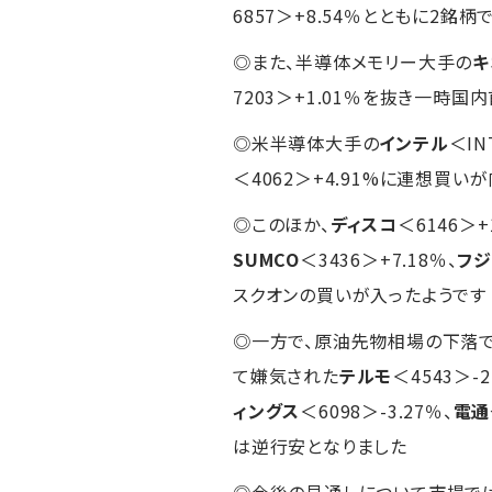
6857＞+8.54％とともに2銘
◎また、半導体メモリー大手の
キ
7203＞+1.01％を抜き一時
◎米半導体大手の
インテル
＜I
＜4062＞+4.91%に連想買
◎このほか、
ディスコ
＜6146＞+
SUMCO
＜3436＞+7.18％、
フジ
スクオンの買いが入ったようです
◎一方で、原油先物相場の下落
て嫌気された
テルモ
＜4543＞-
ィングス
＜6098＞-3.27％、
電通
は逆行安となりました