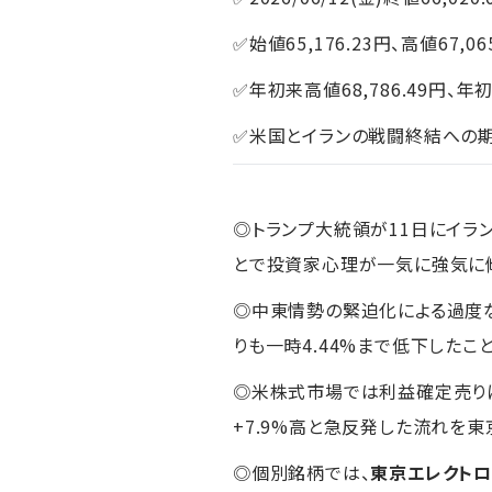
✅始値65,176.23円、高値67,06
✅年初来高値68,786.49円、年初
✅米国とイランの戦闘終結への期
◎トランプ大統領が11日にイ
とで投資家心理が一気に強気に傾
◎中東情勢の緊迫化による過度な
りも一時4.44%まで低下したこ
◎米株式市場では利益確定売りに
+7.9%高と急反発した流れを
◎個別銘柄では、
東京エレクト