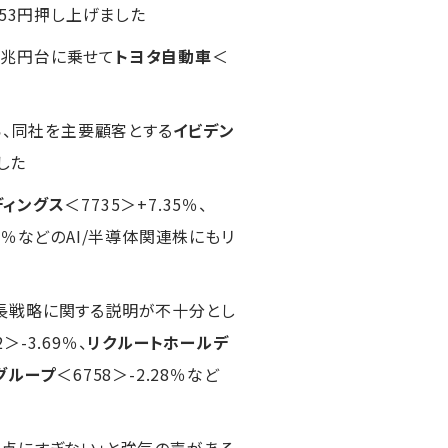
.53円押し上げました
44兆円台に乗せて
トヨタ自動車
＜
ら、同社を主要顧客とする
イビデン
した
ディングス
＜7735＞+7.35％、
.53％などのAI/半導体関連株にもリ
の成長戦略に関する説明が不十分とし
2＞-3.69％、
リクルートホールデ
グループ
＜6758＞-2.28％など