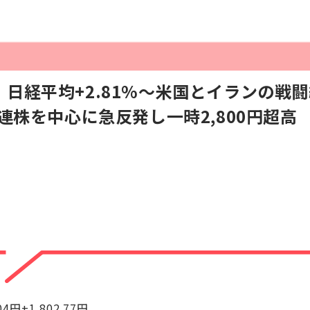
日経平均+2.81%～米国とイランの戦
関連株を中心に急反発し一時2,800円超高
04円+1,802.77円