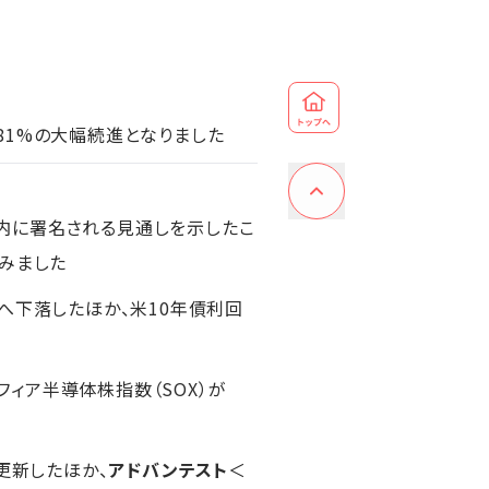
81%の大幅続進となりました
内に署名される見通しを示したこ
悩みました
へ下落したほか、米10年債利回
ィア半導体株指数（SOX）が
更新したほか、
アドバンテスト
＜