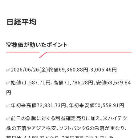
日経平均
💡株価が動いたポイント
✅2026/06/26(金)終値69,360.88円-3,005.46円
✅始値71,587.71円、高値71,786.28円、安値68,639.84
円
✅年初来高値72,831.73円、年初来安値50,558.91円
✅前日の急騰に対する利益確定売りに加え、米ハイテク
株の下落やアジア株安、ソフトバンクGの急落が重なり、
前日比-4.15％安となり、7万円を割り込みました