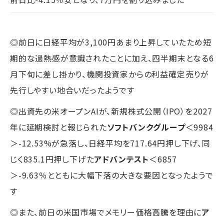
◎前日に日経平均が3,100円あまり上昇していたため短
期的な過熱感が意識されたことに加え、四半期末となる6
月下旬に差し掛かり、機関投資家からの利益確定売りが
先行しやすい地合いだったようです
◎出資先の米オープンAIが、新規株式公開（IPO）を2027
年に延期検討と報じられた
ソフトバンクグループ
＜9984
＞-12.53%が急落し、日経平均を717.64円押し下げ、同
じく835.1円押し下げた
アドバンテスト
＜6857
＞-9.63％とともに大幅下落の大きな要因となったようで
す
◎また、前日の米国市場でメモリー価格高騰を理由に
ア