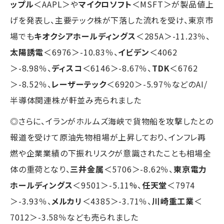
ップル
＜AAPL＞や
マイクロソフト
＜MSFT＞が製品値上
げを発表し、主要テック株が下落した流れを受け、東京市
場でも
キオクシアホールディングス
＜285A＞-11.23％、
太陽誘電
＜6976＞-10.83％、
イビデン
＜4062
＞-8.98％、
ディスコ
＜6146＞-8.67％、
TDK
＜6762
＞-8.52％、
レーザーテック
＜6920＞-5.97％などのAI/
半導体関連株が軒並み売られました
◎さらに、イランがホルムズ海峡で貨物船を攻撃したとの
報道を受けて原油先物相場が上昇しており、インフレ再
燃や企業業績の下振れリスクが意識されたことも相場全
体の重荷となり、
三井金属
＜5706＞-8.62％、
東京電力
ホールディングス
＜9501＞-5.11%、
任天堂
＜7974
＞-3.93％、
メルカリ
＜4385＞-3.71％、
川崎重工業
＜
7012＞-3.58％なども売られました