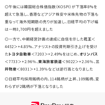
◎午後には韓国総合株価指数（KOSPI）が下落率8%を
超えて急落し、香港などアジア株安や米株先物の下落も
重なって海外短期筋の売りが加速し、日経平均の下げ幅
は一時3,700円を超えました
◎一方で、中期経営計画の達成に自信を示した
花王
＜
4452＞+4.85%、アナリストの投資判断引き上げを受け
た
トヨタ自動車
＜7203＞+2.49%をはじめ、
オリンパス
＜7733＞+2.96％、
東海旅客鉄道
＜9022＞+2.36％、
三
井物産
＜8031＞+1.39％などは逆行高となりました
◎日経平均採用銘柄の内、114銘柄が上昇、109銘柄、変
わらずが2銘柄が下落となりました