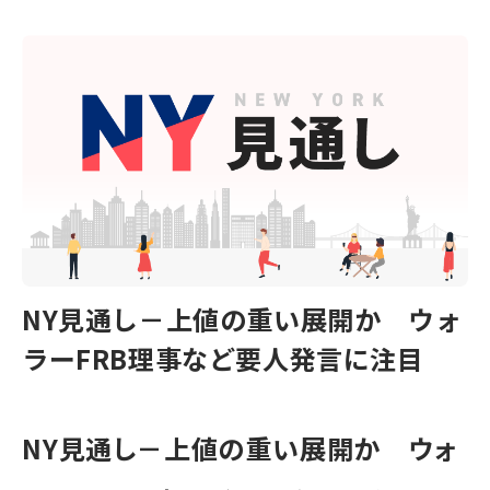
NY見通し－上値の重い展開か ウォ
ラーFRB理事など要人発言に注目
NY見通し－上値の重い展開か ウォ