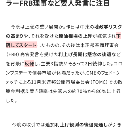
ラーFRB理事など要人発言に注目
今晩は上値の重い展開か。昨日は中東の
地政学リスク
の高まり
や、それを受けた
原油相場の上昇
が嫌気され
下
落してスタート
したものの、その後は米連邦準備理事会
（FRB）高官発言を受けた
利上げ長期化懸念の後退
など
を背景に
反発
し、主要3指数がそろって2日続伸した。コロ
ンブスデーで債券市場が休場だったが、CMEのフェド・ウ
ォッチによる11月米連邦公開市場委員会（FOMC）での政
策金利据え置き確率は先週末の約70％から86％に上昇
した。
今晩の取引では
追加利上げ観測の後退見通し
が引き