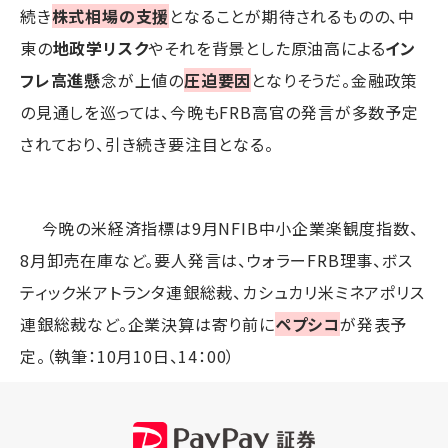
続き
株式相場の支援
となることが期待されるものの、中
東の
地政学リスク
やそれを背景とした原油高による
イン
フレ高進懸
念が上値の
圧迫要因
となりそうだ。金融政策
の見通しを巡っては、今晩もFRB高官の発言が多数予定
されており、引き続き要注目となる。
今晩の米経済指標は9月NFIB中小企業楽観度指数、
8月卸売在庫など。要人発言は、ウォラーFRB理事、ボス
ティック米アトランタ連銀総裁、カシュカリ米ミネアポリス
連銀総裁など。企業決算は寄り前に
ペプシコ
が発表予
定。（執筆：10月10日、14：00）