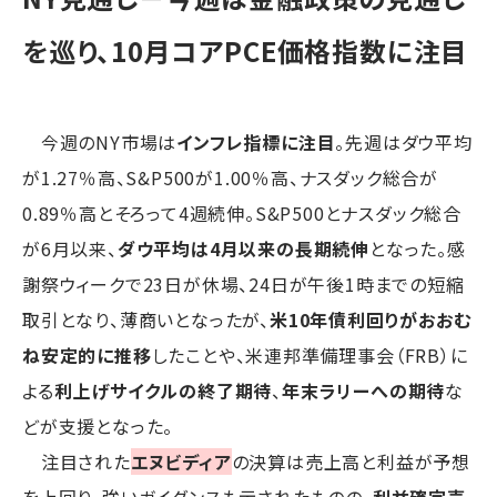
を巡り、10月コアPCE価格指数に注目
今週のNY市場は
インフレ指標に注目
。先週はダウ平均
が1.27％高、S&P500が1.00％高、ナスダック総合が
0.89％高とそろって4週続伸。S&P500とナスダック総合
が6月以来、
ダウ平均は4月以来の長期続伸
となった。感
謝祭ウィークで23日が休場、24日が午後1時までの短縮
取引となり、薄商いとなったが、
米10年債利回りがおおむ
ね安定的に推移
したことや、米連邦準備理事会（FRB）に
よる
利上げサイクルの終了期待
、
年末ラリーへの期待
な
どが支援となった。
注目された
エヌビディア
の決算は売上高と利益が予想
を上回り、強いガイダンスも示されたものの、
利益確定売