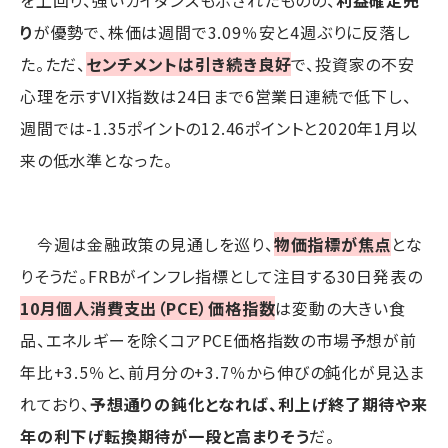
り
が優勢で、株価は週間で3.09％安と4週ぶりに反落し
た。ただ、
センチメントは引き続き良好
で、投資家の不安
心理を示すVIX指数は24日まで6営業日連続で低下し、
週間では-1.35ポイントの12.46ポイントと2020年1月以
来の低水準となった。
今週は金融政策の見通しを巡り、
物価指標が焦点
とな
りそうだ。FRBがインフレ指標として注目する30日発表の
10月個人消費支出（PCE）価格指数
は変動の大きい食
品、エネルギーを除くコアPCE価格指数の市場予想が前
年比+3.5％と、前月分の+3.7％から伸びの鈍化が見込ま
れており、
予想通りの鈍化となれば、利上げ終了期待や来
年の利下げ転換期待が一段と高まりそう
だ。