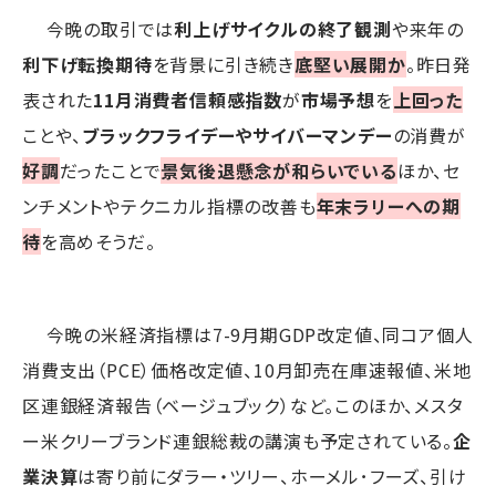
今晩の取引では
利上げサイクルの終了観測
や来年の
利下げ転換期待
を背景に引き続き
底堅い展開か
。昨日発
表された
11月消費者信頼感指数
が
市場予想
を
上回った
ことや、
ブラックフライデーやサイバーマンデー
の消費が
好調
だったことで
景気後退懸念が和らいでいる
ほか、セ
ンチメントやテクニカル指標の改善も
年末ラリーへの期
待
を高めそうだ。
今晩の米経済指標は7-9月期GDP改定値、同コア個人
消費支出（PCE）価格改定値、10月卸売在庫速報値、米地
区連銀経済報告（ベージュブック）など。このほか、メスタ
ー米クリーブランド連銀総裁の講演も予定されている。
企
業決算
は寄り前にダラー・ツリー、ホーメル･フーズ、引け