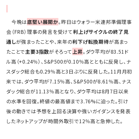
今晩は
底堅い展開か
。昨日はウォラー米連邦準備理事
会（FRB）理事の発言を受けて
利上げサイクルの終了見
通し
が強まったことや、来年の
利下げ転換期待
が高まっ
たことで
主要3指数
がそろって
上昇
。ダウ平均が83.51ド
ル高（+0.24％）、S&P500が0.10％高とともに反発し、ナ
スダック総合も0.29％高と3日ぶりに反発した。11月月初
来では、ダウ平均が7.15％高、S&P500が8.61％高、ナス
ダック総合が11.13％高となり、ダウ平均は8月7日以来
の水準を回復。終値の最高値まで3.76%に迫った。引け
後の動きでは予想を上回る決算や強いガイダンスを発表
したネットアップが時間外取引で12％高と急伸した。