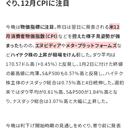
ぐり、12月CPIに注目
今晩は
物価指標に注目
。昨日は翌日に発表される
米12
月消費者物価指数（CPI）
などを
控えた様子見姿勢が強
まった
ものの、
エヌビディア
や
メタ・プラットフォームズ
な
ど
ハイテク株の上昇が相場をけん引
した。ダウ平均は
170.57ドル高（+0.45％）と反発し、1月2日に付けた終値
の最高値に肉薄。S&P500も0.57％高と反発し、ハイテク
株主体のナスダック総合は0.75％高と4日続伸した。週初
来ではダウ平均が0.61％高、S&P500が1.84％高とな
り、ナスダック総合は3.07％高と大幅に上昇した。
今晩は利下げ開始時期の見通しをめぐり、寄り前に発表