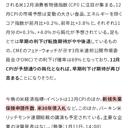
される米12月消費者物価指数（CPI）に注目が集まる。12
月CPIの市場予想は変動の大きい食品、エネルギーを除く
コア指数が前月比+0.2％、前年比+3.8％と、それぞれ11
月分の+0.3％、+4.0％から鈍化が予想されている。足も
とでは
早期の利下げ転換期待がやや後退
しているもの
の、CMEのフェド・ウォッチが示す3月米連邦公開市場委
員会（FOMC）での利下げ確率は69％となっており、
12月
CPIが予想通りの鈍化となれば、早期利下げ期待が再び
高まる
ことになりそうだ。
今晩の米経済指標・イベントは12月CPIのほか、
新規失業
保険申請件数
、
米30年債入札
など。このほか、バーキン米
リッチモンド連銀総裁の講演も予定されている。主要な企
業の決算発表はなし。（執筆：1月11日、14：00）