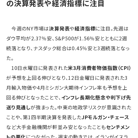
の決算発表や経済指標に注目
今週のNY市場は
決算発表
や
経済指標
に注目。先週は
ダウ平均が2.37％安、S&P500が1.56％安とともに2週
続落となり、ナスダック総合は0.45％安と3週続落となっ
た。
10日水曜日に発表された
米3月消費者物価指数（CPI）
が予想を上回る伸びとなり、12日金曜日に発表された3
月輸入物価や4月ミシガン大期待インフレ率も予想を上
回る伸びとなったことで、
インフレ長期化懸念や利下げ先
送り見通し
が強まった。中東の地政学リスクが意識された
ことや、第1四半期決算を発表した
JPモルガン・チェース
など大手金融機関が軒並み安となったことも
センチメン
トの悪化
につながった。週末の動きでは、イランがイスラ