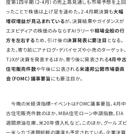
度第1四半期（2-4月）の売上高見通しも市場予想を上回
ったことで株価は上げ足を速めた。2-4月期決算も
大幅
増収増益が見込まれている
が、決算結果やガイダンスが
エヌビディアの株価のみならずAIラリーや
相場全般の行
方を左右する
ため、引け後の
決算発表に要注目
となる。
また、寄り前にアナログ・デバイセズや小売のターゲット、
TJXが決算を発表するほか、寄り後に発表される
4月中古
住宅販売件数
や午後に公表される
米連邦公開市場委員
会（FOMC）議事要旨
にも要注目か。
今晩の米経済指標・イベントはFOMC議事要旨、4月中
古住宅販売件数のほか、MBA住宅ローン申請指数、EIA
週間原油在庫、米20年債入札など。このほか、グールズビ
ー米シカゴ連銀総裁の講演も予定されている。企業決算