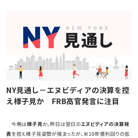
NY見通し－エヌビディアの決算を控
え様子見か FRB高官発言に注目
今晩は
様子見
か。昨日は翌日の
エヌビディアの決算発
表
を控え様子見姿勢が強まったが、米10年債利回りの低