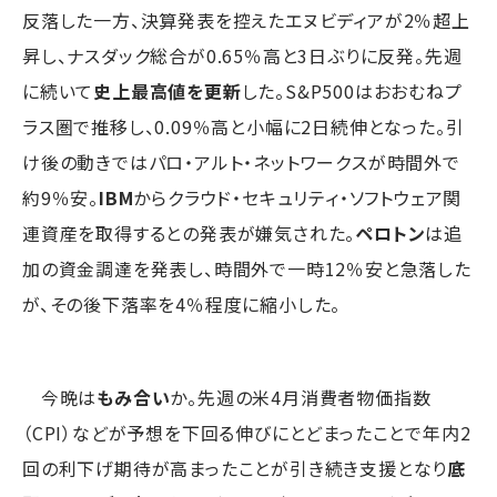
反落した一方、決算発表を控えたエヌビディアが2％超上
昇し、ナスダック総合が0.65％高と3日ぶりに反発。先週
に続いて
史上最高値を更新
した。S&P500はおおむねプ
ラス圏で推移し、0.09％高と小幅に2日続伸となった。引
け後の動きではパロ・アルト・ネットワークスが時間外で
約9％安。
IBM
からクラウド・セキュリティ・ソフトウェア関
連資産を取得するとの発表が嫌気された。
ペロトン
は追
加の資金調達を発表し、時間外で一時12％安と急落した
が、その後下落率を4％程度に縮小した。
今晩は
もみ合い
か。先週の米4月消費者物価指数
（CPI）などが予想を下回る伸びにとどまったことで年内2
回の利下げ期待が高まったことが引き続き支援となり
底