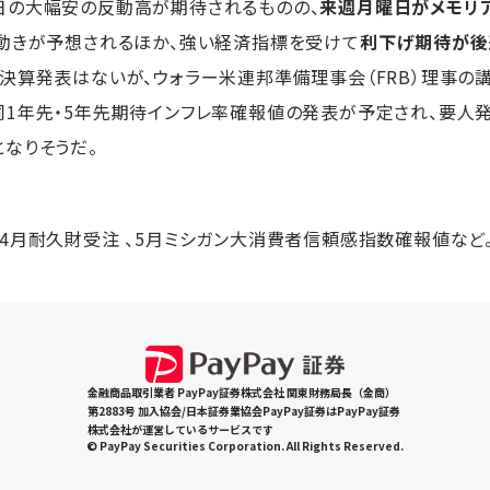
日の大幅安の反動高が期待されるものの、
来週月曜日がメモリ
動きが予想されるほか、強い経済指標を受けて
利下げ期待が後
決算発表はないが、ウォラー米連邦準備理事会（FRB）理事の講
1年先・5年先期待インフレ率確報値の発表が予定され、要人
なりそうだ。
月耐久財受注 、5月ミシガン大消費者信頼感指数確報値など
金融商品取引業者 PayPay証券株式会社 関東財務局長（金商）
第2883号 加入協会/日本証券業協会PayPay証券はPayPay証券
株式会社が運営しているサービスです
© PayPay Securities Corporation. All Rights Reserved.