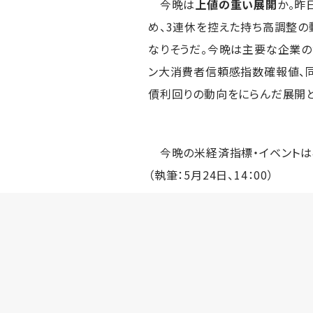
今晩は
上値の重い展開
か。昨
め、3連休を控えた持ち高調整の
なりそうだ。今晩は主要な企業の
ン大消費者信頼感指数確報値、同
債利回りの動向をにらんだ展開と
今晩の米経済指標・イベントは4
（執筆：5月24日、14：00）