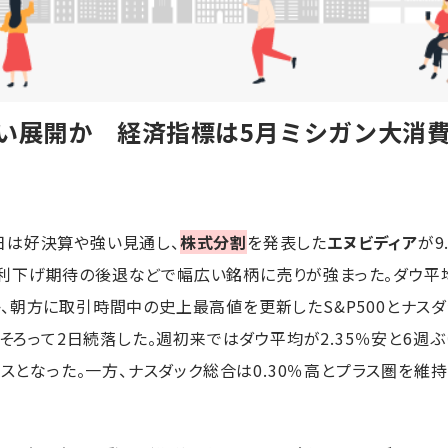
重い展開か 経済指標は5月ミシガン大消
日は好決算や強い見通し、
株式分割
を発表した
エヌビディア
が9
げ期待の後退などで幅広い銘柄に売りが強まった。ダウ平均は60
、朝方に取引時間中の史上最高値を更新したS&P500とナスダッ
がそろって2日続落した。週初来ではダウ平均が2.35％安と6週ぶ
ースとなった。一方、ナスダック総合は0.30％高とプラス圏を維