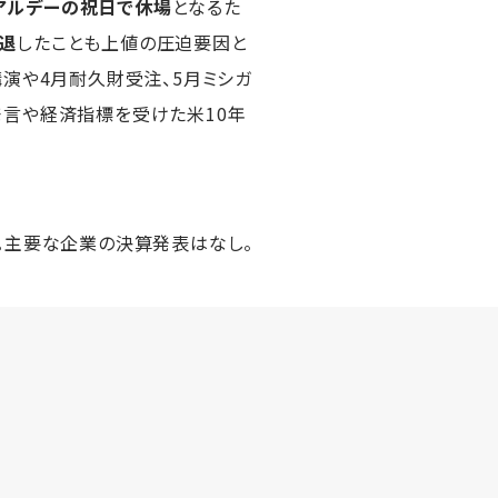
アルデーの祝日で休場
となるた
退
したことも上値の圧迫要因と
演や4月耐久財受注、5月ミシガ
発言や経済指標を受けた米10年
。主要な企業の決算発表はなし。