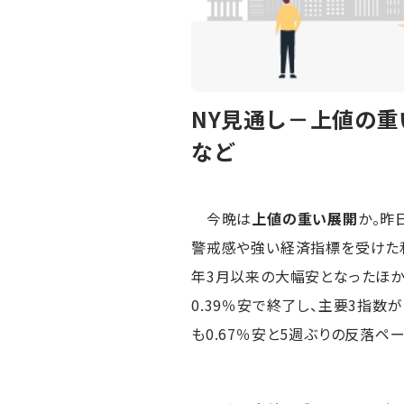
NY見通し－上値の
など
今晩は
上値の重い展開
か。昨
警戒感や強い経済指標を受けた利下
年3月以来の大幅安となったほか
0.39％安で終了し、主要3指数
も0.67％安と5週ぶりの反落ペ