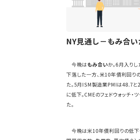
NY見通し－もみ合い
今晩は
もみ合い
か。6月入り
下落した一方、米10年債利回り
た。5月ISM製造業PMIは48.
に低下。CMEのフェドウォッチ
た。
今晩は米10年債利回りの低下