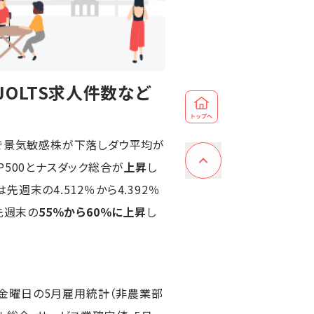
OLTS求人件数など
とで景気敏感株が下落しダウ平均が
&P500とナスダック総合が
上昇
し
先週末の4.512％から4.392％
先週末の
55％から60％に上昇
し
金曜日の5月雇用統計（非農業部