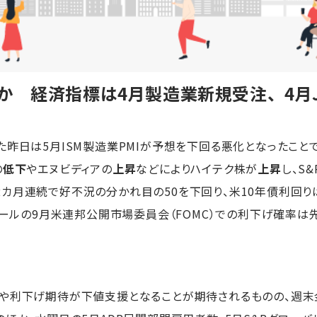
か 経済指標は4月製造業新規受注、4月J
した昨日は5月ISM製造業PMIが予想を下回る悪化となったこ
の
低下
やエヌビディアの
上昇
などによりハイテク株が
上昇
し、S
7と2カ月連続で好不況の分かれ目の50を下回り、米10年債利回りは
・ツールの9月米連邦公開市場委員会（FOMC）での利下げ確率は
や利下げ期待が下値支援となることが期待されるものの、週末