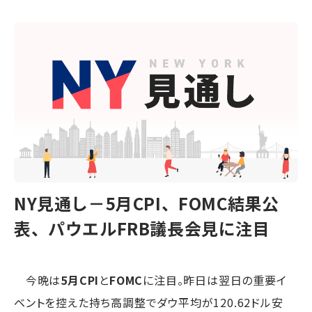
NY見通し－5月CPI、FOMC結果公
表、パウエルFRB議長会見に注目
今晩は
5月CPI
と
FOMC
に注目。昨日は翌日の重要イ
ベントを控えた持ち高調整でダウ平均が120.62ドル安