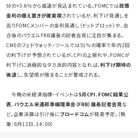
分の+3.6％から減速が見込まれている。FOMCでは
政策
金利の据え置きが確実視
されているが、利下げ見通しを
巡りFOMCメンバーの金利見通し（ドットプロット）や、会
合後のパウエルFRB議長の記者会見に注目が集まる。
CMEのフェドウォッチ・ツールでは51％の確率で年内2回
の利下げが予想されているが、CPIの上振れや、FOMCが
利下げに消極的なタカ派的内容となれば、
利下げ期待の
後退
し、失望感が強まることが警戒される。
今晩の米経済指標・イベントは
5月CPI
、
FOMC結果公
表
、
パウエル米連邦準備理事会（FRB）議長記者会見
な
ど。企業決算は引け後に
ブロードコム
が発表予定。（執
筆：6月12日、14：00）