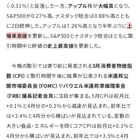
（-0.31％）と反落した一方、
アップル
株が
大幅高
となり、
S&P500が0.27％高、ナスダック総合は0.88％高ととも
に2日続伸した。アップルは7.26％高となり半年ぶりに
上
場来高値
を更新し、S&P500とナスダック総合はともに取
引時間中と終値の
史上最高値
を更新した。
今晩の取引では寄り前に発表される
5月消費者物価指
数（CPI）
と取引時間午後に結果が公表される
米連邦公
開市場委員会（FOMC）
や
パウエル米連邦準備理事会
（FRB）議長記者会見
に注目が集まる。5月CPIは前月比
+0.1％と4月分の+0.3％から減速が見込まれ、前年比で
は+3.4％と4月分から横ばいが見込まれている。変動の
大きい食品・エネルギーを除くコアCPIは前月比+0.3％と
4月分から横ばいが見込まれ、前年比では+3.5％と4月