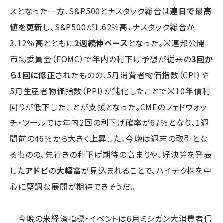
スとなった一方、S&P500とナスダック総合は
連日で最高
値を更新
し、S&P500が1.62％高、ナスダック総合が
3.12％高とともに
2週続伸ペース
となった。米連邦公開
市場委員会（FOMC）で年内の利下げ予想が従来の
3回か
ら1回に修正
されたものの、5月消費者物価指数（CPI）や
5月生産者物価指数（PPI）が鈍化したことで米10年債利
回りが低下したことが支援となった。CMEのフェドウォッ
チ・ツールでは年内2回の利下げ確率が67％となり、1週
間前の46％から大きく
上昇
した。今晩は週末の取引とな
るものの、先行きの利下げ期待の高まりや、好決算を発表
した
アドビ
の
大幅高
が見込まれることで、ハイテク株を中
心に堅調な展開が期待できそうだ。
今晩の米経済指標・イベントは6月ミシガン大消費者信