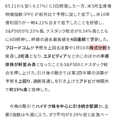
65.11ドル安（-0.17％）と3日続落した一方、米5月生産者
物価指数（PPI）が前月比で予想に反して低下し、米10年
債利回りが一時4.22％台まで低下したことを好感し、
S&P500が0.23％高、ナスダック総合が0.34％高ととも
に4日続伸し、終値の過去最高値を
4日連続
で更新した。
ブロードコム
が予想を上回る決算や1対10の
株式分割
を
発表し
2桁高
となり、
エヌビディア
などのこのほかの
半導
体株が軒並み高
となったこともS&P500とナスダック総
合を押し上げた。引け後の動きでは第2四半期の決算が
予想を
上回り
、通期見通しを引き上げた
アドビ
が時間外
で
約15％高
と急伸した。
今晩の取引で
ハイテク株を中心に引き続き堅調
か。主
要3指数は今週に入り、ダウ平均が0.39％安と反落ペー