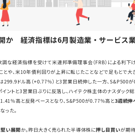
開か 経済指標は6月製造業・サービス業
軟調な経済指標を受けて米連邦準備理事会（FRB）による利下
ったことや、米10年債利回りが上昇に転じたことなどで足もとで
99.9ドル高（+0.77％）と3営業日続伸した一方、S&P500が0.
.17ポイントと3営業日ぶりに反落し、ハイテク株主体のナスダック
41％高と反発ペースとなり、S&P500が0.77％高と
3週続伸
となった。
底堅い展開
か。昨日大きく売られた半導体株に
押し目買い
が期待