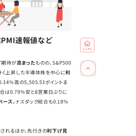
PMI速報値など
げ期待が
高まった
ものの、S&P500
大きく上昇した半導体株を中心に
利
34％高の5,505.53ポイントま
総合は0.79％安と8営業日ぶりに
ペース
。ナスダック総合も0.18％
されるほか、先行きの
利下げ見