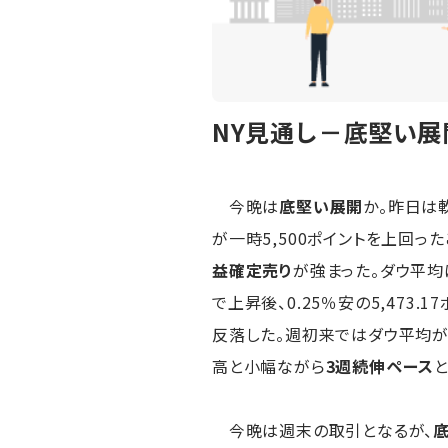
NY見通し－底堅い展
今晩は
底堅い展開
か。昨日は
が一時5,500ポイントを上回
益確定売り
が強まった。ダウ平均は2
で上昇後、0.25％安の5,473
反落した。週初来ではダウ平均が1.
高と小幅ながら
3週続伸ペース
今晩は週末の取引となるが、