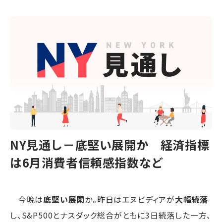
NY見通し－底堅い展開か 経済指標
は6月消費者信頼感指数など
今晩は
底堅い展開
か。昨日はエヌビディアが
大幅続落
し、S&P500とナスダック総合がともに3日続落した一方、