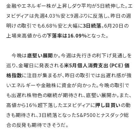
金融やエネルギー株が上昇しダウ平均が5日続伸した。エ
ヌビディアは先週4.03％安と9週ぶりに反落し、昨日の週
明けの取引でも6.68％安と大幅に
3日続落
。6月20日の
上場来高値からの
下落率は16.09％
となった。
今晩は
底堅い展開
か。今週は先行きの利下げ見通しを
巡り、金曜日に発表される
米5月個人消費支出（PCE）価
格指数
に注目が集まるが、昨日の取引では出遅れ感が強
いエネルギーや金融株に資金が向かった。今晩の取引で
も出遅れ株物色の継続が期待され、底堅い展開か。また、
高値から16％超下落したエヌビディアに
押し目買い
の動
きも期待され、3日続落となったS&P500とナスダック総
合の反発も期待できそうだ。