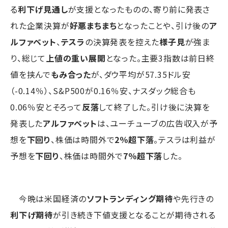
る
利下げ見通し
が支援となったものの、寄り前に発表さ
れた企業決算が
好悪まちまち
となったことや、引け後の
ア
ルファベット
、
テスラ
の決算発表を控えた
様子見
が強ま
り、総じて
上値の重い展開
となった。主要3指数は前日終
値を挟んで
もみ合った
が、ダウ平均が57.35ドル安
（-0.14％）、S&P500が0.16％安、ナスダック総合も
0.06％安とそろって
反落
して終了した。引け後に決算を
発表した
アルファベット
は、ユーチューブの広告収入が予
想を
下回り
、株価は時間外で
2％超下落
。テスラは利益が
予想を
下回り
、株価は時間外で
7％超下落
した。
今晩は米国経済の
ソフトランディング期待
や先行きの
利下げ期待
が引き続き下値支援となることが期待される