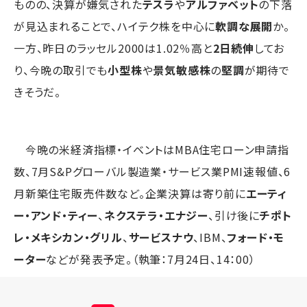
ものの、決算が嫌気された
テスラ
や
アルファベット
の下落
が見込まれることで、ハイテク株を中心に
軟調な展開
か。
一方、昨日のラッセル2000は1.02％高と
2日続伸
してお
り、今晩の取引でも
小型株
や
景気敏感株
の
堅調
が期待で
きそうだ。
今晩の米経済指標・イベントはMBA住宅ローン申請指
数、7月S&Pグローバル製造業・サービス業PMI速報値、6
月新築住宅販売件数など。企業決算は寄り前に
エーティ
ー・アンド・ティー
、
ネクステラ・エナジー
、引け後に
チポト
レ・メキシカン・グリル
、
サービスナウ
、IBM、
フォード・モ
ーター
などが発表予定。（執筆：7月24日、14：00）