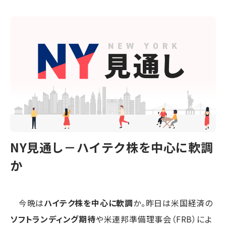
NY見通し－ハイテク株を中心に軟調
か
今晩は
ハイテク株を中心に軟調
か。昨日は米国経済の
ソフトランディング期待
や米連邦準備理事会（FRB）によ