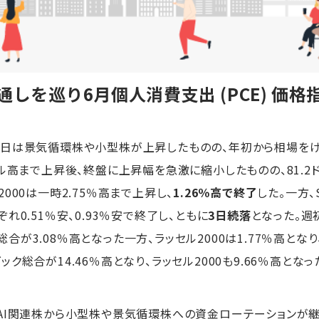
しを巡り6月個人消費支出 (PCE) 価格
昨日は景気循環株や小型株が上昇したものの、年初から相場を
ル高まで上昇後、終盤に上昇幅を急激に縮小したものの、81.2ドル
000は一時2.75％高まで上昇し、
1.26％高で終了
した。一方、
れ0.51％安、0.93％安で終了し、ともに
3日続落
となった。週
ック総合が3.08％高となった一方、ラッセル2000は1.77％高とな
スダック総合が14.46％高となり、ラッセル2000も9.66％高となっ
AI関連株から小型株や景気循環株への資金ローテーションが継