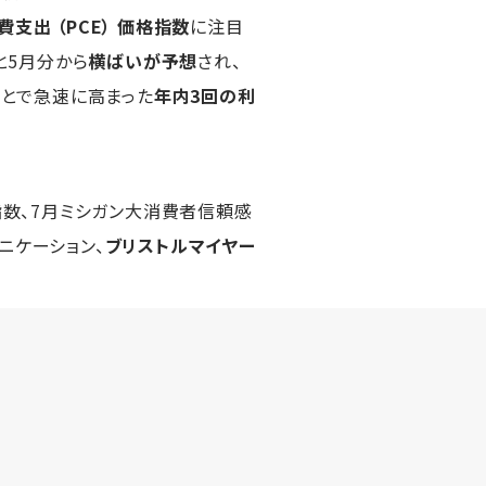
支出 （PCE） 価格指数
に注目
と5月分から
横ばいが予想
され、
もとで急速に高まった
年内3回の利
格指数、7月ミシガン大消費者信頼感
ニケーション、
ブリストルマイヤー