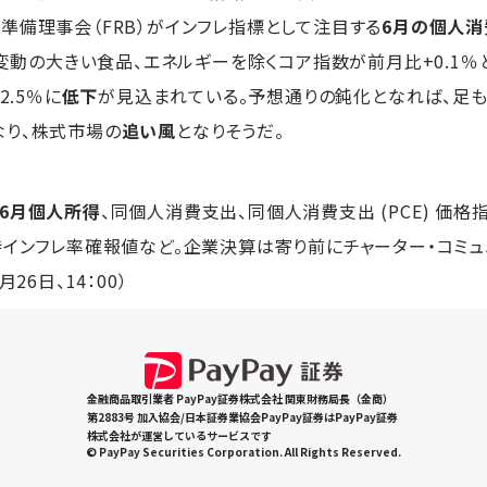
準備理事会（FRB）がインフレ指標として注目する
6月の個人消費
、変動の大きい食品、エネルギーを除くコア指数が前月比+0.1％
2.5％に
低下
が見込まれている。予想通りの鈍化となれば、足
なり、株式市場の
追い風
となりそうだ。
6月個人所得
、同個人消費支出、同個人消費支出 (PCE) 価
待インフレ率確報値など。企業決算は寄り前にチャーター・コミュ
26日、14：00）
金融商品取引業者 PayPay証券株式会社 関東財務局長（金商）
第2883号 加入協会/日本証券業協会PayPay証券はPayPay証券
株式会社が運営しているサービスです
© PayPay Securities Corporation. All Rights Reserved.