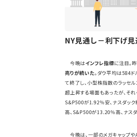
NY見通し－利下げ見通
今晩は
インフレ指標
に注目。
売りが続いた
。ダウ平均は584ド
て終了し、小型株指数のラッセル2
超上昇する場面もあったが、それぞ
S&P500が1.92％安、ナスダ
高、S&P500が13.20％高、ナ
今晩は、一部のメガキャップや