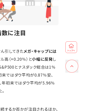
指数に注目
けん引してきた
メガ・キャップには
高（+0.20％）と
小幅に反発
し
S&P500とナスダック総合は1％
初来ではダウ平均が0.87％安、
り、年初来ではダウ平均が5.96％
た。
続するか否かが注目されるほか、