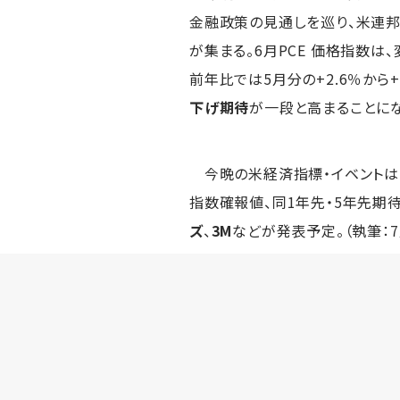
金融政策の見通しを巡り、米連邦
が集まる。6月PCE 価格指数は
前年比では5月分の+2.6％から+
下げ期待
が一段と高まることに
今晩の米経済指標・イベントは
指数確報値、同1年先・5年先期
ズ
、
3M
などが発表予定。（執筆：7月