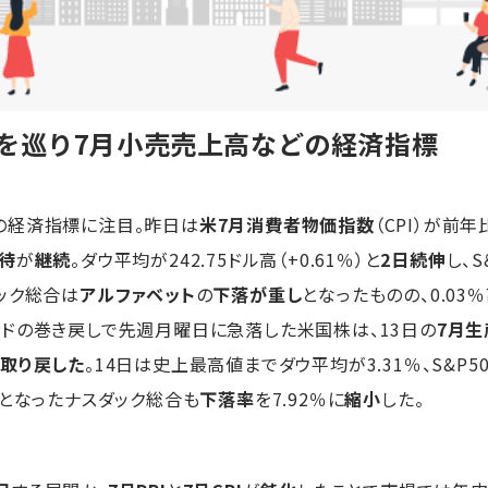
向を巡り7月小売売上高などの経済指標
の経済指標に注目。昨日は
米7月消費者物価指数
（CPI）が前年
待
が
継続
。ダウ平均が242.75ドル高（+0.61％）と
2日続伸
し、S
ック総合は
アルファベット
の
下落が重し
となったものの、0.03
ドの巻き戻しで先週月曜日に急落した米国株は、13日の
7月
て取り戻した
。14日は史上最高値までダウ平均が3.31％、S&P5
」となったナスダック総合も
下落率
を7.92％に
縮小
した。