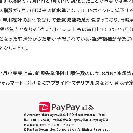
目
する展開か。
7月PPI
と
7月CPI
が
鈍化
したことで市場では年内
IX指数
が7月23日以来の
低水準
となり16.19ポイントに低下す
7月雇用統計の悪化を受けて
景気減速懸念
が強まっており、今晩
標が焦点となりそうだ。7月小売売上高は前月比+0.3％と6月分
となった前週分から
微増
が予想されている。
経済指標
が予想通
となりそうだ。
7月小売売上高
、
新規失業保険申請件数
のほか、8月NY連銀
ウォルマート
、引け後に
アプライド・マテリアルズ
などが発表予定。
金融商品取引業者 PayPay証券株式会社 関東財務局長（金商）
第2883号 加入協会/日本証券業協会PayPay証券はPayPay証券
株式会社が運営しているサービスです
© PayPay Securities Corporation. All Rights Reserved.