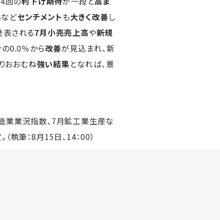
4回の
利下げ期待
が一段と
高ま
るなど
センチメント
も
大きく改善
し
発表される
7月小売売上高
や
新規
の0.0％から
改善
が見込まれ、新
りおおむね
強い結果
となれば、景
製造業業況指数、7月鉱工業生産な
（執筆：8月15日、14：00）