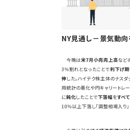
NY見通し－景気動
今晩は
米7月小売売上高
など
3％割れとなったことで
利下げ期
伸
した。ハイテク株主体のナスダ
用統計の悪化や円キャリートレー
に
鈍化
したことで
下落幅
を
すべ
10％以上下落し「調整相場入り