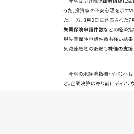
今晩は引き続き
経済指標に注
った
。投資家の不安心理を示す
V
た。一方、8月2日に発表された
失業保険申請件数
などの経済指
規失業保険申請件数も強い結果
気減速懸念の後退も
株価の支援
今晩の米経済指標・イベントは
ど。企業決算は寄り前に
ディア
、