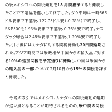
の後メキシコへの関税発動を
1カ月間猶予
すると発表し
たことで下落幅を縮小して終了した。ダウ平均は一時665
ドル安まで下落後、122.75ドル安（-0.28％）で終了し、
S&P500も1.93％安まで下落後、0.76％安で終了。ナス
ダック総合は2.48％安まで下落後、1.20％安で終了し
た。引け後にはカナダに対する関税発動も
30日間延期
さ
れた。アジア時間では米政権が中国からの輸入品に対す
る
10％の追加関税
を
予定通りに発動
し、中国は米国から
の
輸入品の一部
について2月10日から
15％の関税
を課す
と発表した。
今晩の取引ではメキシコ、カナダへの関税発動の延期
が追い風となることが期待されるものの、
米中間の関税