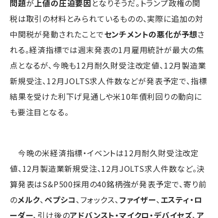
問題
が
上値の圧迫要因
となりそうだ。トランプ政権の関
税は取引の材料とみられているものの、実際に追加の対
中関税が発動されたことで
センチメントの悪化が予想
さ
れる。経済指標では週末発表の1月雇用統計が最大の焦
点となるが、今晩も12月耐久財受注改定値、12月製造業
新規受注、12月JOLTS求人件数などが発表予定で、指標
結果を受けた利下げ見通しや米10年債利回りの動向に
も要注目となる。
今晩の米経済指標・イベントは12月耐久財受注改定
値、12月製造業新規受注、12月JOLTS求人件数など。決
算発表はS&P500採用の40銘柄強が発表予定で、寄り前
の
メルク
、
ペプシコ
、フォックス、
ファイザー
、
エスティ・ロ
ーダー
、引け後の
アドバンスト・マイクロ・デバイセズ
、
ア