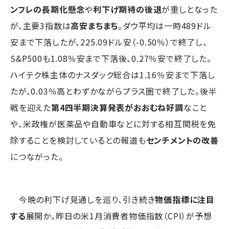
ンフレの長期化懸念
や
利下げ期待の後退
が重しとなった
が、主要3指数は
高安まちまち
。ダウ平均は一時489ドル
安まで下落したが、225.09ドル安（-0.50％）で終了し、
S&P500も1.08％安まで下落後、0.27％安で終了した。
ハイテク株主体のナスダック総合は1.16％安まで下落し
たが、0.03％高とわずかながらプラス圏で終了した。後半
戦を迎えた
第4四半期決算発表がおおむね好調
なこと
や、米政権が医薬品や自動車などに対する相互関税を免
除することを検討しているとの報道も
センチメントの改善
につながった。
今晩の利下げ見通しを巡り、引き続き
物価指標に注目
する
展開か。昨日の米1月消費者物価指数（CPI）が予想