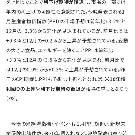
を上回ったことで
利下げ期待が後退
し、市場の一部では
年内の利上げの可能性も意識された。今晩発表される1
月生産者物価指数（PPI）の市場予想は前年比+3.2％と
12月の+3.3％から鈍化が見込まれているが、前月比では
+0.3％と12月の+0.2％から上昇が予想されている。変動
の大きい食品、エネルギーを除くコアPPIは前年比
+3.3％と12月の+3.5％から鈍化が見込まれ、前月比で
は12月の0.0％から+0.3％に上昇が予想されている。昨
日のCPI同様にPPIも予想比上振れとなれば、
米10年債
利回りの上昇
や
利下げ期待の後退
が相場の重しとなりそ
うだ。
今晩の米経済指標・イベントは1月PPIのほか、新規失
業保険申請件数、米30年債入札など。決算発表は寄り前