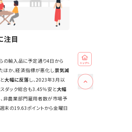
に注目
らの輸入品に予定通り4日から
たほか、経済指標が悪化し
景気減
）と
大幅に反落
し、2023年3月以
スダック総合も3.45％安と
大幅
は、非農業部門雇用者数が市場予
週末の19.63ポイントから金曜日