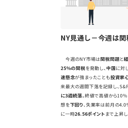
NY見通し－今週は
今週のNY市場は
関税問題
と
25％の関税
を発動し、
中国
に対
速懸念
が強まったことも
投資家
来最大の週間下落を記録し、S&P5
に3週続落
。終値で高値から10％
想を
下回り
、失業率は前月の4.
に一時
26.56ポイント
まで上昇し、