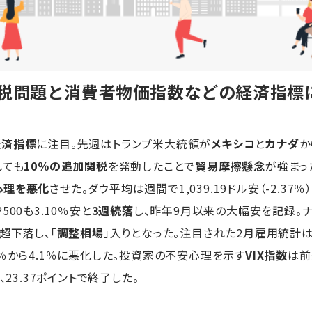
関税問題と消費者物価指数などの経済指標
経済指標
に注目。先週はトランプ米大統領が
メキシコ
と
カナダ
か
しても
10％の追加関税
を発動したことで
貿易摩擦懸念
が強まっ
心理を悪化
させた。ダウ平均は週間で1,039.19ドル安（-2.37％
00も3.10％安と
3週続落
し、昨年9月以来の大幅安を記録。ナ
超下落し、「
調整相場
」入りとなった。注目された2月雇用統計
0％から4.1％に悪化した。投資家の不安心理を示す
VIX指数
は前
23.37ポイントで終了した。