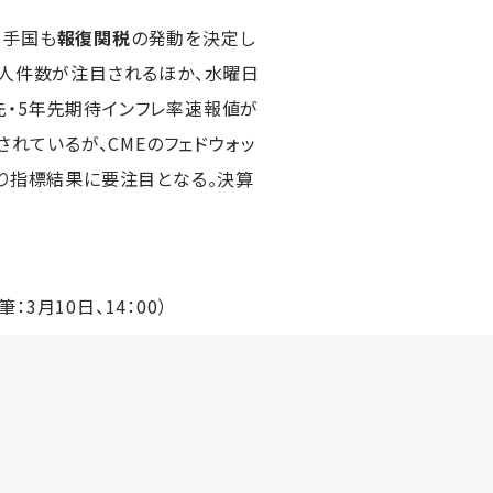
相手国も
報復関税
の発動を決定し
求人件数が注目されるほか、水曜日
年先・5年先期待インフレ率速報値が
れているが、CMEのフェドウォッ
巡り指標結果に要注目となる。決算
筆：3月10日、14：00）