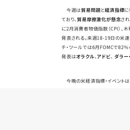
今週は
貿易問題
と
経済指標
に
ており、
貿易摩擦激化が懸念
され
に2月消費者物価指数（CPI）、
発表される。来週18-19日の米
チ・ツールでは6月FOMCで8
発表は
オラクル
、
アドビ
、
ダラー
今晩の米経済指標・イベントは