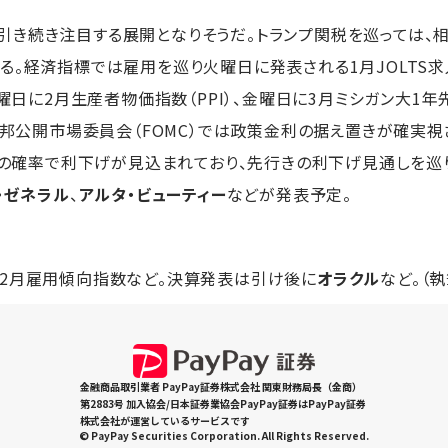
引き続き注目する展開となりそうだ。トランプ関税を巡っては、
る。経済指標では雇用を巡り火曜日に発表される1月JOLTS
木曜日に2月生産者物価指数（PPI）、金曜日に3月ミシガン大1
連邦公開市場委員会（FOMC）では政策金利の据え置きが確実視さ
2％の確率で利下げが見込まれており、先行きの利下げ見通しを
・ゼネラル
、
アルタ・ビューティー
などが発表予定。
2月雇用傾向指数など。決算発表は引け後に
オラクル
など。（執
金融商品取引業者 PayPay証券株式会社 関東財務局長（金商）
第2883号 加入協会/日本証券業協会PayPay証券はPayPay証券
株式会社が運営しているサービスです
© PayPay Securities Corporation. All Rights Reserved.