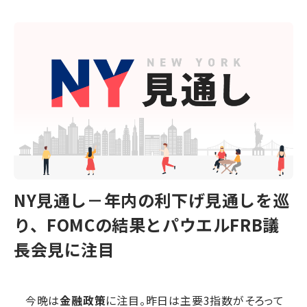
NY見通し－年内の利下げ見通しを巡
り、FOMCの結果とパウエルFRB議
長会見に注目
今晩は
金融政策
に注目。昨日は主要3指数がそろって