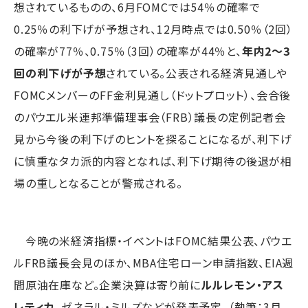
想されているものの、6月FOMCでは54％の確率で
0.25％の利下げが予想され、12月時点では0.50％（2回）
の確率が77％、0.75％（3回）の確率が44％と、
年内2～3
回の利下げが予想
されている。公表される経済見通しや
FOMCメンバーのFF金利見通し（ドットプロット）、会合後
のパウエル米連邦準備理事会（FRB）議長の定例記者会
見から今後の利下げのヒントを探ることになるが、利下げ
に慎重なタカ派的内容となれば、利下げ期待の後退が相
場の重しとなることが警戒される。
今晩の米経済指標・イベントはFOMC結果公表、パウエ
ルFRB議長会見のほか、MBA住宅ローン申請指数、EIA週
間原油在庫など。企業決算は寄り前に
ルルレモン・アス
レティカ
、ゼネラル・ミルズなどが発表予定。（執筆：3月