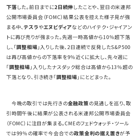
下落
した。前日までに
2日続伸
したことや、翌日の米連邦
公開市場委員会（FOMC）結果公表を控えた様子見が強
まる中、
テスラ
や
エヌビディア
などのハイテク・ジャイアン
トに再び売りが強まった。先週一時高値から10％超下落
し、「
調整相場
」入りした後、2日連続で反発したS&P500
は再び高値からの下落率を9％近くに拡大し、先々週に
「
調整相場
」入りしたナスダック総合は高値から13％超の
下落となり、引き続き「
調整相場
」にとどまった。
今晩の取引では先行きの
金融政策
の見通しを巡り、取
引時間午後に結果が公表される米連邦公開市場委員会
（FOMC）に注目が集まる。CMEのフェドウォッチ・ツール
では99％の確率で今会合での
政策金利の据え置き
が予