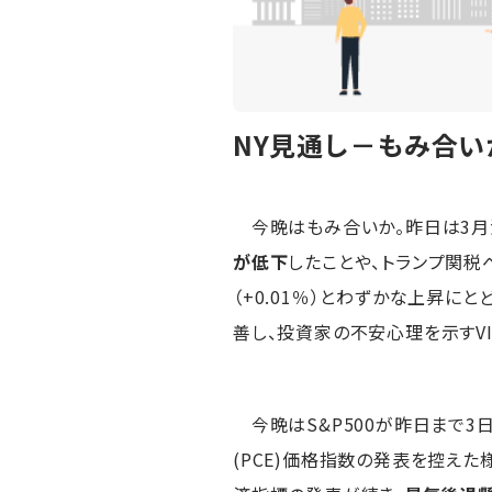
NY見通し－もみ合
今晩はもみ合いか。昨日は3月
が低下
したことや、トランプ関
（+0.01％）とわずかな上昇にと
善し、投資家の不安心理を示すVIX
今晩はS&P500が昨日まで3日
(PCE)価格指数の発表を控え