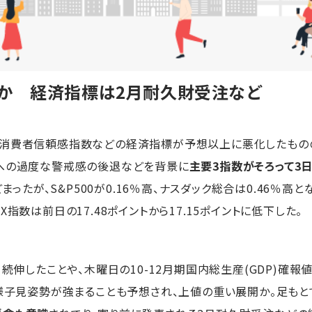
いか 経済指標は2月耐久財受注など
消費者信頼感指数などの経済指標が予想以上に悪化したもの
税への過度な警戒感の後退などを背景に
主要3指数がそろって3
どまったが、S&P500が0.16％高、ナスダック総合は0.46％
指数は前日の17.48ポイントから17.15ポイントに低下した。
続伸したことや、木曜日の10-12月期国内総生産(GDP)確報
た様子見姿勢が強まることも予想され、上値の重い展開か。足も